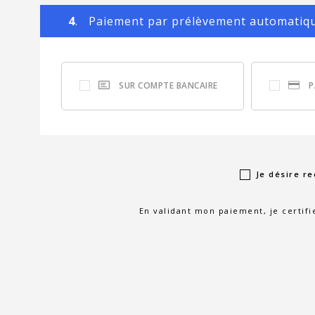
4
. Paiement par prélèvement automatiq
SUR COMPTE BANCAIRE
P
Je désire re
En validant mon paiement, je certifi