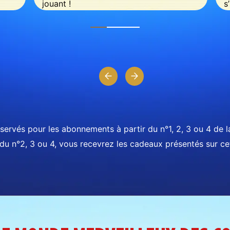
jouant !
s
l
Dimensions : 15,3 x 9,8 x 3 cm. Matière : carton
Attention ! Ne convient pas aux enfants de moins de 3
Ha
ans. Petites parties ingérables et inhalables.
pl
ervés pour les abonnements à partir du n°1, 2, 3 ou 4 de la
du n°2, 3 ou 4, vous recevrez les cadeaux présentés sur ce