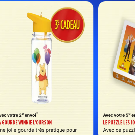
e
*
e
vec votre 2
envoi
Avec votre 5
e
A GOURDE WINNIE L’OURSON
LE PUZZLE LES 1
ne jolie gourde très pratique pour
Avec ce puzzl