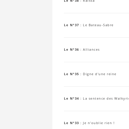
Le N°38
:
Raïssa
Le N°37
:
Le Bateau-Sabre
Le N°36
:
Alliances
Le N°35
:
Digne d'une reine
Le N°34
:
La sentence des Walkyri
Le N°33
:
Je n'oublie rien !